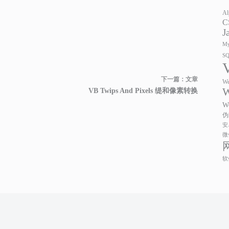
Al
C
J
My
S
下一篇：
文章
We
W
VB Twips And Pixels 缇和像素转换
W
伪
安
微
软