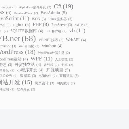
C#
(19)
phaCam
(3)
AlphaCam插件开发
(2)
SS
(6)
FastAdmin
(5)
DataGridView
(2)
avaScript
(11)
JSON
(3)
Linux服务器
(3)
PHP
(8)
nginx
(5)
PicoServer
(3)
Sql
(2)
SMTP
(2)
vb
(11)
SQLITE数据库
(4)
QL
(2)
SSH客户端
(2)
VB.net
(68)
WebAPI
(4)
VB.NET技巧
(3)
winform
(4)
bview2
(3)
Web自动化
(2)
ordPress
(18)
WordPress外贸主题
(2)
WPF
(11)
ordPress建站
(4)
人工智能
(2)
外贸独立站
(4)
静态
(3)
多线程
(2)
安卓
(2)
开源项目
(5)
小程序开发
(4)
卓开发
(2)
数据库
(3)
直播道具
(3)
信公众号
(2)
电脑软件
(2)
网站开发
(15)
网页设计
(3)
网页采集
(2)
件定制
(2)
软件开发
(2)