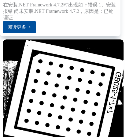
在安装.NET Framework 4.7.2时出现如下错误 1、安装
报错 尚未安装.NET Framework 4.7.2，原因是：已处
理证…
阅读更多
安
装
Net
Framework
4.7.2
提
示
“不
受
信
任
提
供
程
序
信
任
的