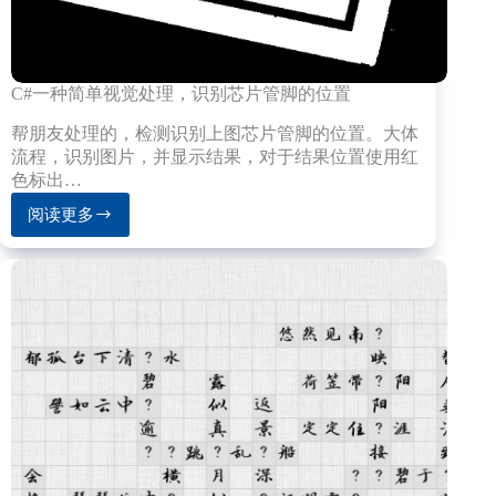
根
证
书
中
C#一种简单视觉处理，识别芯片管脚的位置
终
止”
帮朋友处理的，检测识别上图芯片管脚的位置。大体
的
流程，识别图片，并显示结果，对于结果位置使用红
解
色标出…
决
方
阅读更多
C#
法
一
种
简
单
视
觉
处
理，
识
别
芯
片