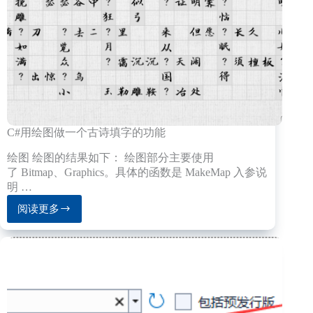
管
脚
的
位
置
C#用绘图做一个古诗填字的功能
绘图 绘图的结果如下： 绘图部分主要使用
了 Bitmap、Graphics。具体的函数是 MakeMap 入参说
明 …
阅读更多
C#
用
绘
图
做
一
个
古