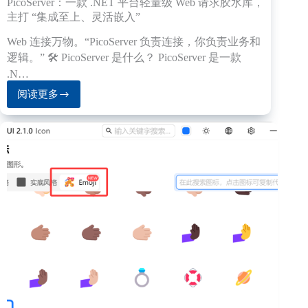
PicoServer：一款 .NET 平台轻量级 Web 请求胶水库，
主打 “集成至上、灵活嵌入”
Web 连接万物。“PicoServer 负责连接，你负责业务和
逻辑。” 🛠️ PicoServer 是什么？ PicoServer 是一款
.N…
阅读更多
PicoServer：
一
款
.NET
平
台
轻
量
级
Web
请
求
胶
水
库，
主