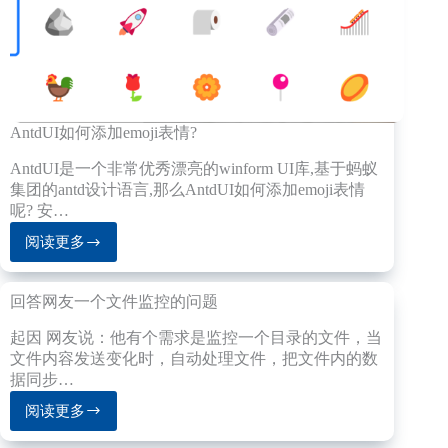
打
“集
成
至
上、
灵
AntdUI如何添加emoji表情?
活
嵌
AntdUI是一个非常优秀漂亮的winform UI库,基于蚂蚁
入”
集团的antd设计语言,那么AntdUI如何添加emoji表情
呢? 安…
阅读更多
AntdUI
如
何
回答网友一个文件监控的问题
添
加
起因 网友说：他有个需求是监控一个目录的文件，当
emoji
文件内容发送变化时，自动处理文件，把文件内的数
表
据同步…
情?
阅读更多
回
答