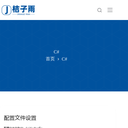
跳
至
内
容
C#
首页
C#