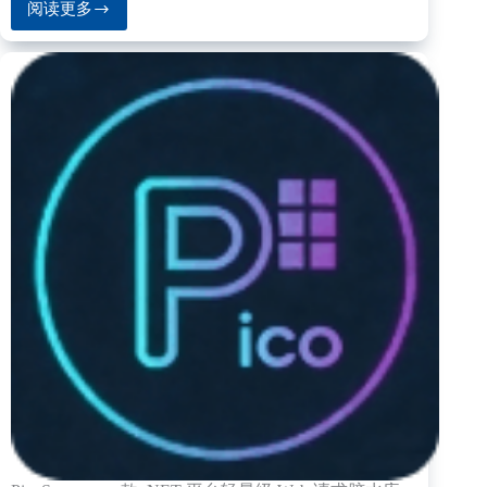
阅读更多
.NET
10
WinForm
支
持
AOT
实
测：
仅
需
2
行
配
置，
x64/x86
均
可
发
布