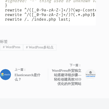
#ignored: “-” thing used or unknown variab
}
rewrite ^/
(
[
_0-9a-zA-Z-
]
+/
)
?
(
wp-
(
content
|
a
rewrite ^/
(
[
_0-9a-zA-Z-
]
+/
)
?
(
.*.php
)
$ /
$2
 
rewrite /. /index.php last
;
标签
#
WordPress
#
WordPress多站点
下一篇：
上一篇：
WordPress外贸独立
Elasticsearch是什
站搭建详细步骤—
么？
轻松创建高效SEO
优化的外贸网站