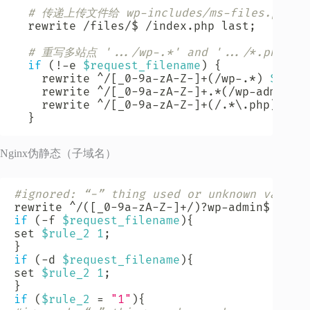
# 传递上传文件给 wp-includes/ms-files.php
  rewrite /files/$ /index.php last
;
# 重写多站点 '.../wp-.*' and '.../*.php'.
if
(
!
-e 
$request_filename
)
{
    rewrite ^/
[
_0-9a-zA-Z-
]
+
(
/wp-.*
)
$1
 la
    rewrite ^/
[
_0-9a-zA-Z-
]
+.*
(
/wp-admin/.
    rewrite ^/
[
_0-9a-zA-Z-
]
+
(
/.*
\
.php
)
$ 
$1
}
Nginx伪静态（子域名）
#ignored: “-” thing used or unknown variab
rewrite ^/
(
[
_0-9a-zA-Z-
]
+/
)
?wp-admin$ /
$1w
if
(
-f 
$request_filename
)
{
set
$rule_2
1
;
}
if
(
-d 
$request_filename
)
{
set
$rule_2
1
;
}
if
(
$rule_2
=
"1"
)
{