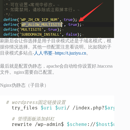
刷新后会让你选择是用子目录模式还是子域名模式，根
据你情况选择。其他一些配置注意看说明。比如我的子
目录模式多站点-
人人书签
–
https://t.juziyu.cn
。
最后就是配置伪静态，apache会自动给你设置好.htaccess
文件。nginx需要自己配置。
Nginx伪静态（子目录）
# wordpress固定链接设置
  try_files 
$uri
$uri
/ /index.php?
$args
;
# 管理面板添加斜杠
  rewrite /wp-admin$ 
$scheme
://
$host
$uri
/ 