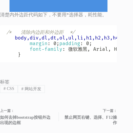
清楚内外边距代码如下，不要用*选择器，耗性能。
/*   清除内边距和外边距  */
body,div,dl,dt,ol,ul,li,h1,h2,h3,h4,h5,
margin
:
 0
;
padding
:
 0
;
font-family
:
 微软雅黑
,
 Arial
,
 Helvet
}
标签
#
CSS
#
网站开发
上一篇：
下一篇：
如何去掉bootstrap按钮外边
禁止网页右键、选择、F12操
出现的边框
作