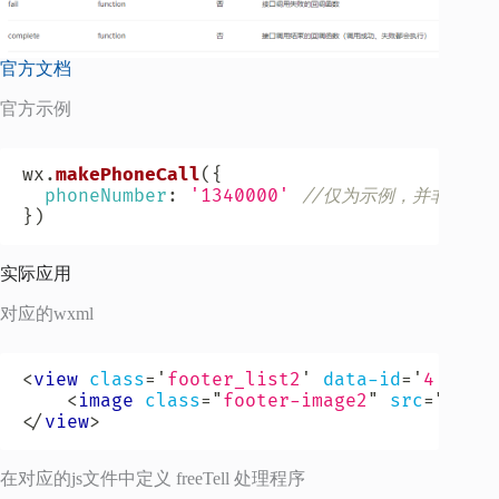
官方文档
官方示例
wx
.
makePhoneCall
(
{
phoneNumber
:
'1340000'
//仅为示例，并非真实
}
)
实际应用
对应的wxml
<
view
class
=
'
footer_list2
'
data-id
=
'
4
'
cat
<
image
class
=
"
footer-image2
"
src
=
"
../i
</
view
>
在对应的js文件中定义 freeTell 处理程序