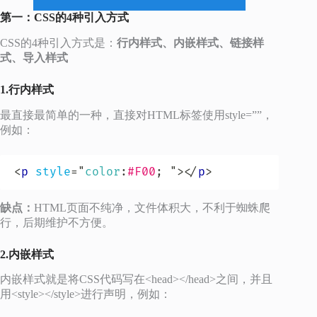
第一：CSS的4种引入方式
CSS的4种引入方式是：
行内样式、内嵌样式、链接样
式、导入样式
1.行内样式
最直接最简单的一种，直接对HTML标签使用style=””，
例如：
<
p
style
=
"
color
:
#F00
;
"
>
</
p
>
缺点：
HTML页面不纯净，文件体积大，不利于蜘蛛爬
行，后期维护不方便。
2.内嵌样式
内嵌样式就是将CSS代码写在<head></head>之间，并且
用<style></style>进行声明，例如：