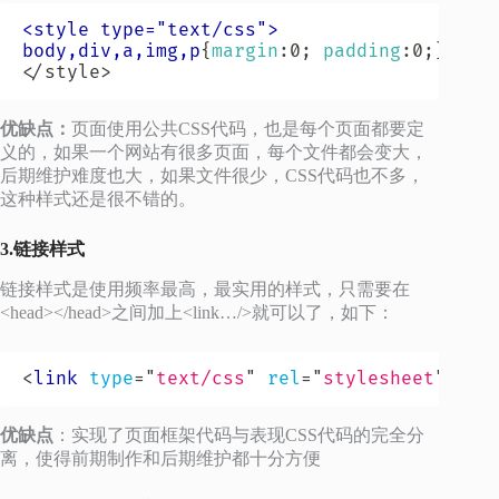
<style type="text/css">

body,div,a,img,p
{
margin
:
0
;
padding
:
0
;
}
</style>
优缺点：
页面使用公共CSS代码，也是每个页面都要定
义的，如果一个网站有很多页面，每个文件都会变大，
后期维护难度也大，如果文件很少，CSS代码也不多，
这种样式还是很不错的。
3.链接样式
链接样式是使用频率最高，最实用的样式，只需要在
<head></head>之间加上<link…/>就可以了，如下：
<
link
type
=
"
text/css
"
rel
=
"
stylesheet
"
hre
优缺点
：实现了页面框架代码与表现CSS代码的完全分
离，使得前期制作和后期维护都十分方便