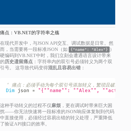
痛点：VB.NET的字符串之殇
在现代开发中，与JSON API交互、调试数据是日常。然
而，当需要将一段标准JSON（如
）
{"name": "Alex"}
硬编码到VB.NET中时，我们立刻会遭遇语言设计带来
的
历史遗留痛点
：字符串内的双引号必须转义为两个双
引号。 这导致代码变得
混乱且容易出错
：
' 痛点：必须手动为每个双引号添加转义，繁琐且破坏代码
Dim
 json 
=
"{""name"": ""Alex"", ""active"
这种手动转义的过程不仅
麻烦
，更在调试时带来巨大困
扰——你无法快速将一段标准的JSON响应体复制到代码
中直接使用，必须经过容易出错的转义处理，严重降低
了验证API接口的效率。