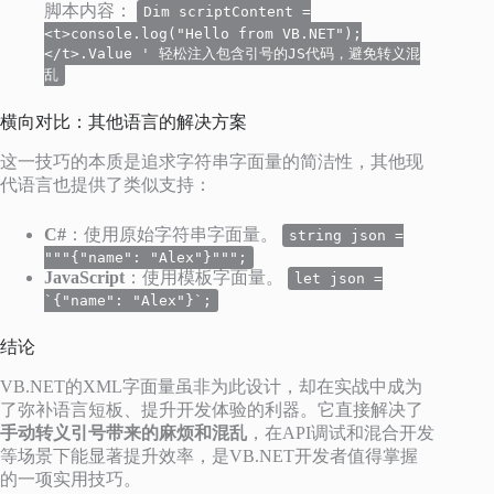
脚本内容：
Dim scriptContent =
<t>console.log("Hello from VB.NET");
</t>.Value ' 轻松注入包含引号的JS代码，避免转义混
乱
横向对比：其他语言的解决方案
这一技巧的本质是追求字符串字面量的简洁性，其他现
代语言也提供了类似支持：
C#
：使用原始字符串字面量。
string json =
"""{"name": "Alex"}""";
JavaScript
：使用模板字面量。
let json =
`{"name": "Alex"}`;
结论
VB.NET的XML字面量虽非为此设计，却在实战中成为
了弥补语言短板、提升开发体验的利器。它直接解决了
手动转义引号带来的麻烦和混乱
，在API调试和混合开发
等场景下能显著提升效率，是VB.NET开发者值得掌握
的一项实用技巧。