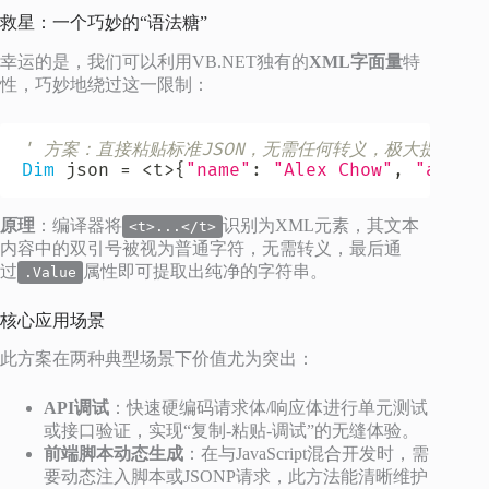
救星：一个巧妙的“语法糖”
幸运的是，我们可以利用VB.NET独有的
XML字面量
特
性，巧妙地绕过这一限制：
' 方案：直接粘贴标准JSON，无需任何转义，极大提升可
Dim
 json 
=
<
t
>
{
"name"
:
"Alex Chow"
,
"activ
原理
：编译器将
识别为XML元素，其文本
<t>...</t>
内容中的双引号被视为普通字符，无需转义，最后通
过
属性即可提取出纯净的字符串。
.Value
核心应用场景
此方案在两种典型场景下价值尤为突出：
API调试
：快速硬编码请求体/响应体进行单元测试
或接口验证，实现“复制-粘贴-调试”的无缝体验。
前端脚本动态生成
：在与JavaScript混合开发时，需
要动态注入脚本或JSONP请求，此方法能清晰维护