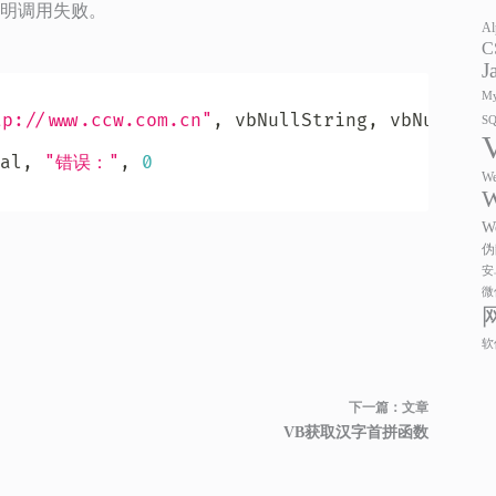
表明调用失败。
Al
C
J
My
tp://www.ccw.com.cn"
,
 vbNullString
,
 vbNullStr
S
al
,
"错误："
,
0
We
W
W
伪
安
微
软
下一篇：
文章
VB获取汉字首拼函数