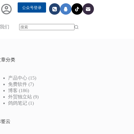
公众号登录
我们
无
结
果
文章分类
产品中心
(15)
免费软件
(7)
博客
(186)
外贸独立站
(9)
鸽鸽笔记
(1)
,
ByVal
 lpFile 
As
String
,
ByVal
 lpParameters 
As
String
,
ByVal
 lp
标签云