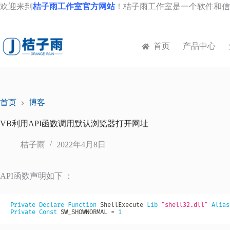
跳
欢迎来到
桔子雨工作室官方网站
！桔子雨工作室是一个软件和信
至
内
容
首页
产品中心
首页
博客
VB利用API函数调用默认浏览器打开网址
桔子雨
2022年4月8日
API函数声明如下 ：
Private
Declare
Function
 ShellExecute 
Lib
"shell32.dll"
Alias
Private
Const
 SW_SHOWNORMAL 
=
1