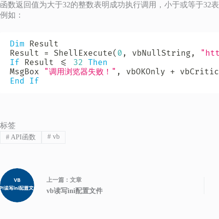
函数返回值为大于32的整数表明成功执行调用，小于或等于32
例如：
Dim
 Result

Result 
=
 ShellExecute
(
0
,
 vbNullString
,
"ht
If
 Result 
<
=
32
Then
MsgBox 
"调用浏览器失败！"
,
 vbOKOnly 
+
 vbCritic
End
If
标签
#
vb
#
API函数
上一篇：
文章
vb读写ini配置文件