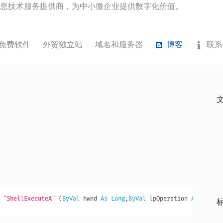
息技术服务提供商，为中小微企业提供数字化价值。
免费软件
外贸独立站
域名和服务器
博客
联系
"ShellExecuteA"
(
ByVal
 hwnd 
As
Long
,
ByVal
 lpOperation 
As
String