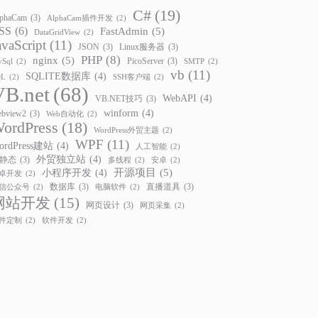
C#
(19)
phaCam
(3)
AlphaCam插件开发
(2)
SS
(6)
FastAdmin
(5)
DataGridView
(2)
avaScript
(11)
JSON
(3)
Linux服务器
(3)
PHP
(8)
nginx
(5)
PicoServer
(3)
Sql
(2)
SMTP
(2)
vb
(11)
ing
,
 SW_SHOWNORMAL
)
SQLITE数据库
(4)
QL
(2)
SSH客户端
(2)
VB.net
(68)
WebAPI
(4)
VB.NET技巧
(3)
winform
(4)
bview2
(3)
Web自动化
(2)
ordPress
(18)
WordPress外贸主题
(2)
WPF
(11)
ordPress建站
(4)
人工智能
(2)
外贸独立站
(4)
静态
(3)
多线程
(2)
安卓
(2)
开源项目
(5)
小程序开发
(4)
卓开发
(2)
数据库
(3)
直播道具
(3)
信公众号
(2)
电脑软件
(2)
网站开发
(15)
网页设计
(3)
网页采集
(2)
件定制
(2)
软件开发
(2)