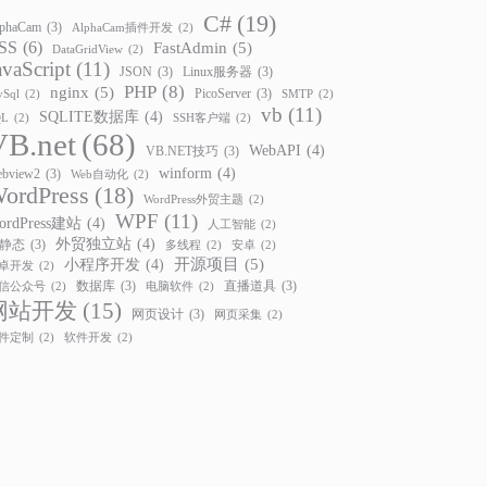
C#
(19)
phaCam
(3)
AlphaCam插件开发
(2)
SS
(6)
FastAdmin
(5)
DataGridView
(2)
avaScript
(11)
JSON
(3)
Linux服务器
(3)
PHP
(8)
nginx
(5)
PicoServer
(3)
Sql
(2)
SMTP
(2)
vb
(11)
SQLITE数据库
(4)
QL
(2)
SSH客户端
(2)
VB.net
(68)
WebAPI
(4)
VB.NET技巧
(3)
winform
(4)
bview2
(3)
Web自动化
(2)
ordPress
(18)
WordPress外贸主题
(2)
WPF
(11)
ordPress建站
(4)
人工智能
(2)
外贸独立站
(4)
静态
(3)
多线程
(2)
安卓
(2)
开源项目
(5)
小程序开发
(4)
卓开发
(2)
数据库
(3)
直播道具
(3)
信公众号
(2)
电脑软件
(2)
网站开发
(15)
网页设计
(3)
网页采集
(2)
件定制
(2)
软件开发
(2)