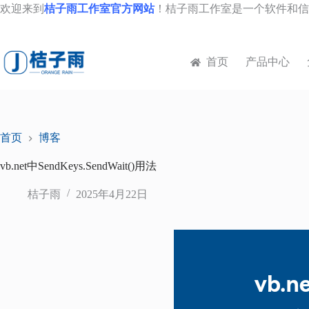
跳
欢迎来到
桔子雨工作室官方网站
！桔子雨工作室是一个软件和信
至
内
容
首页
产品中心
首页
博客
vb.net中SendKeys.SendWait()用法
桔子雨
2025年4月22日