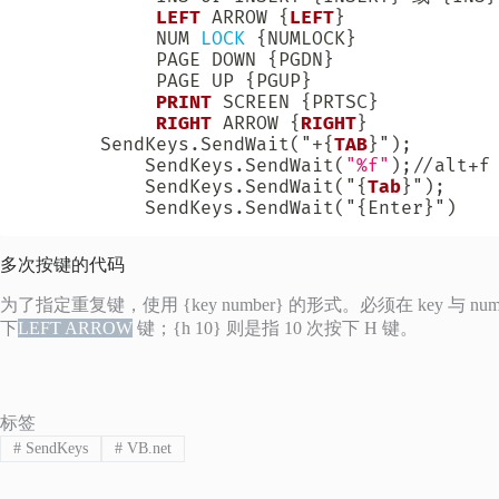
LEFT
 ARROW {
LEFT
} 

            NUM 
LOCK
 {NUMLOCK} 

            PAGE DOWN {PGDN} 

            PAGE UP {PGUP} 

PRINT
 SCREEN {PRTSC} 

RIGHT
 ARROW {
RIGHT
} 

	   SendKeys.SendWait
(
"
+
{
TAB
}"
)
;
           SendKeys.SendWait
(
"%f"
)
;
/
/
alt
+
f

           SendKeys.SendWait
(
"{
Tab
}"
)
;
           SendKeys.SendWait
(
"{Enter}"
)
多次按键的代码
为了指定重复键，使用 {key number} 的形式。必须在 key 与 nu
下
LEFT ARROW
键；{h 10} 则是指 10 次按下 H 键。
标签
#
SendKeys
#
VB.net