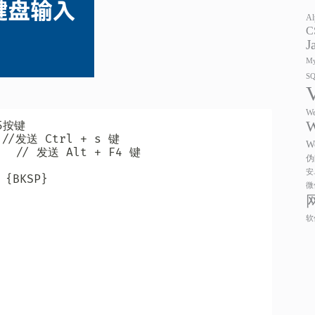
Al
C
J
My
S
We
W
按键

/
/
发送 Ctrl 
+
 s 键

W
/
/
 发送 Alt 
+
 F4 键

伪
安
 {BKSP} 

微


软

