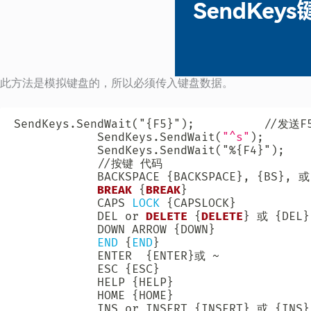
此方法是模拟键盘的，所以必须传入键盘数据。
SendKeys.SendWait
(
"{F5}"
)
;
/
/
发送F5
            SendKeys.SendWait
(
"^s"
)
;
            SendKeys.SendWait
(
"%{F4}"
)
;
/
/
按键 代码 

            BACKSPACE {BACKSPACE}
,
 {BS}
,
 或
BREAK
 {
BREAK
} 

            CAPS 
LOCK
 {CAPSLOCK} 

            DEL 
or
DELETE
 {
DELETE
} 或 {DEL} 
            DOWN ARROW {DOWN} 

END
 {
END
} 

            ENTER  {ENTER}或 ~ 

            ESC {ESC} 

            HELP {HELP} 

            HOME {HOME} 

            INS 
or
 INSERT {INSERT} 或 {INS} 