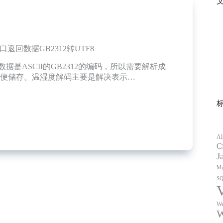
口返回数据GB2312转UTF8
数据是ASCII的GB2312的编码，所以需要解析成
的方便储存。温湿度解码主要是解决表示…
Al
C
J
My
S
We
W