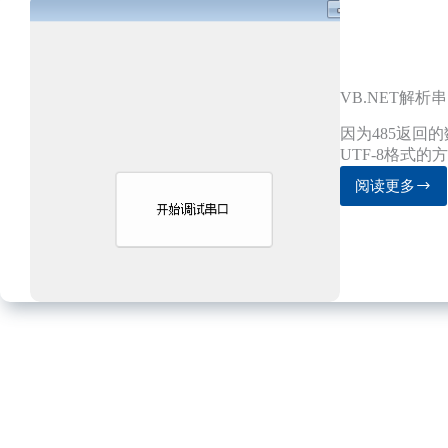
VB.NET解析串
因为485返回的
UTF-8格式
阅读更多
VB.NET
解
析
串
口
返
回
数
据
GB2312
转
UTF8