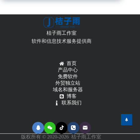
媒
体
查
询
加
桔子雨工作室
载
软件和信息技术服务提供商
对
应
css
的
首页
两
产品中心
种
免费软件
常
外贸独立站
用
域名和服务器
方
博客
法
联系我们
版权所有 © 2020-2026 桔子雨工作室