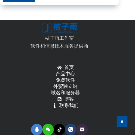
一
种
简
单
视
觉
桔子雨工作室
处
软件和信息技术服务提供商
理，
识
别
芯
首页
片
产品中心
管
免费软件
脚
外贸独立站
的
域名和服务器
位
博客
置
联系我们