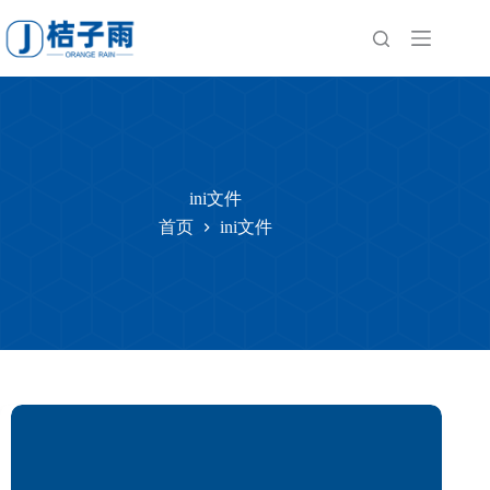
跳
至
内
容
ini文件
首页
ini文件