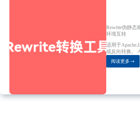
Rewrite伪静态规
环境互转
适用于Apache,
或反向转换。 Apach
阅读更多
Rewrite
伪
静
态
规
则
转
换
工
具
v6.0
适
用