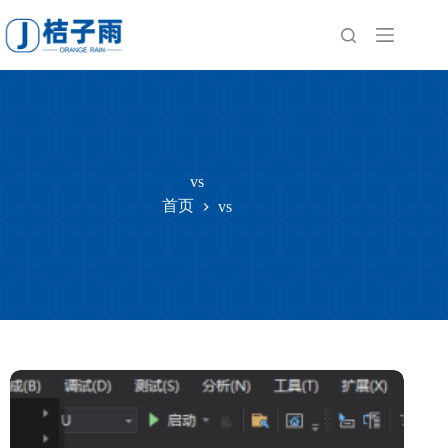
跳
至
内
容
vs
首页
vs