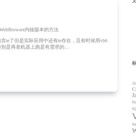
WebBrowser内核版本的方法
弃ie了但是实际应用中还有ie存在，且有时候用vb6
特别是再老机器上跑是有需求的…
Al
C
wser
J
My
S
We
W