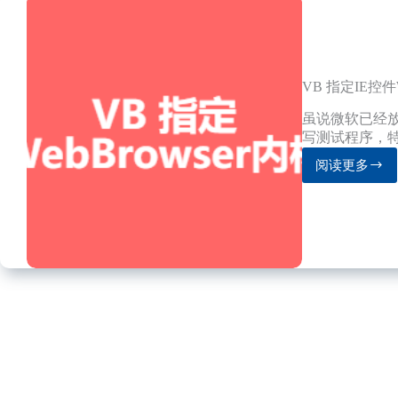
VB 指定IE控件
虽说微软已经放
写测试程序，
阅读更多
VB
指
定
IE
控
件
WebBro
内
核
版
本
的
方