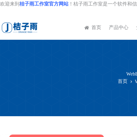
跳
欢迎来到
桔子雨工作室官方网站
！桔子雨工作室是一个软件和信
至
内
容
首页
产品中心
WebB
首页