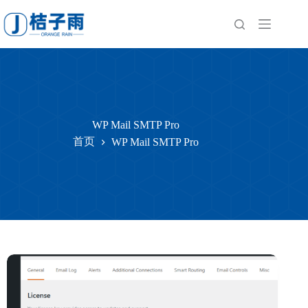
跳
至
内
容
WP Mail SMTP Pro
首页
WP Mail SMTP Pro