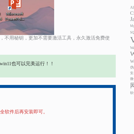
Al
C
J
My
S
，不用秘钥，更加不需要激活工具，永久激活免费使
We
W
W
测win11也可以完美运行！！
伪
安
微
软
全软件后再安装即可。