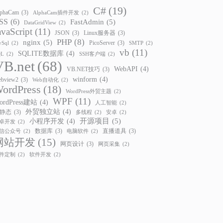
C#
(19)
phaCam
(3)
AlphaCam插件开发
(2)
SS
(6)
FastAdmin
(5)
DataGridView
(2)
avaScript
(11)
JSON
(3)
Linux服务器
(3)
PHP
(8)
nginx
(5)
PicoServer
(3)
Sql
(2)
SMTP
(2)
vb
(11)
SQLITE数据库
(4)
QL
(2)
SSH客户端
(2)
VB.net
(68)
WebAPI
(4)
VB.NET技巧
(3)
winform
(4)
bview2
(3)
Web自动化
(2)
ordPress
(18)
WordPress外贸主题
(2)
WPF
(11)
ordPress建站
(4)
人工智能
(2)
外贸独立站
(4)
静态
(3)
多线程
(2)
安卓
(2)
开源项目
(5)
小程序开发
(4)
卓开发
(2)
数据库
(3)
直播道具
(3)
信公众号
(2)
电脑软件
(2)
网站开发
(15)
网页设计
(3)
网页采集
(2)
件定制
(2)
软件开发
(2)