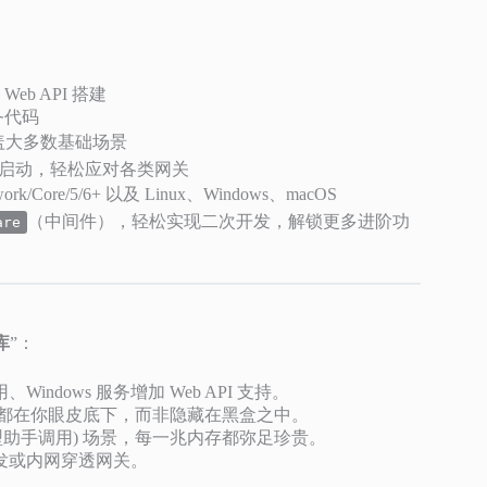
b API 搭建
务代码
覆盖大多数基础场景
级启动，轻松应对各类网关
ork/Core/5/6+ 以及 Linux、Windows、macOS
（中间件），轻松实现二次开发，解锁更多进阶功
are
库
”：
ndows 服务增加 Web API 支持。
）都在你眼皮底下，而非隐藏在黑盒之中。
大模型助手调用) 场景，每一兆内存都弥足珍贵。
发或内网穿透网关。