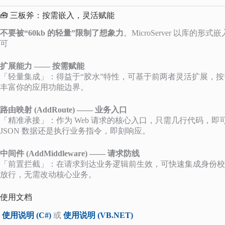
🧰 三板斧：按需嵌入，灵活赋能
不要被“60kb 的轻量”限制了想象力
。MicroServer 以库
可
扩展能力 —— 按需赋能
「轻量集成」：得益于“胶水”特性，可基于前两者灵活扩展，按需
丰富你的应用功能边界。
路由映射 (AddRoute) —— 业务入口
「精准承接」：作为 Web 请求的核心入口，只需几行代码，即
JSON 数据还是执行业务指令，即刻响应。
中间件 (AddMiddleware) —— 请求防线
「前置拦截」：在请求到达业务逻辑前生效，可快速集成身份校验
放行，无需改动核心业务。
使用文档
使用说明 (C#)
或
使用说明 (VB.NET)