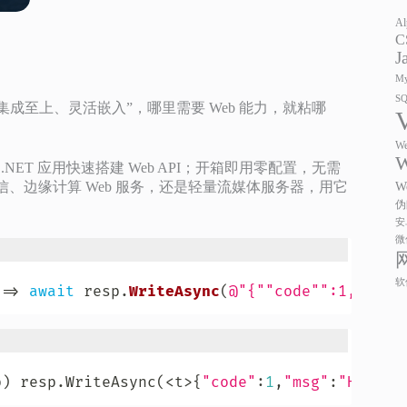
Al
C
J
My
S
“集成至上、灵活嵌入”，哪里需要 Web 能力，就粘哪
We
W
意 .NET 应用快速搭建 Web API；开箱即用零配置，无需
实时通信、边缘计算 Web 服务，还是轻量流媒体服务器，用它
W
伪
安
微
软
=>
await
 resp
.
WriteAsync
(
@"{""code"":1,""msg
p
)
 resp
.
WriteAsync
(
<
t
>
{
"code"
:
1
,
"msg"
:
"Hello 