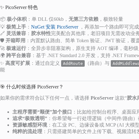
✨ PicoServer 特色
📦
极小体积
：单 DLL 仅60kb，
无第三方依赖
，极致轻量
💡
极简上手
：
NuGet 安装 PicoServer
，再添加一个路由即可完成 We
🔗
灵活兼容
：
胶水特性
完美配合其他库，老旧项目无需改动业
🛡️
开箱即用
：内置默认路由、简单 Token 验证、JWT 验证，
🚀
极速运行
：全异步非阻塞架构，原生支持 AOT 编译，毫秒
🌍
跨平台兼容
：基于 .NET Standard 2.0 开发，支持 .NET Framew
✨
高度可扩展
：通过自定义
（路由）与
AddRoute
AddMiddlew
能
🎯 什么时候选择 PicoServer？
如果你的需求符合以下任何一点，请选择
PicoServer
这款“
胶水
主程序需要“顺便”加个接口
：比如给控制台程序、桌面应用、Wi
追求“极致透明”
：你希望每一行处理逻辑（中间件/路由
资源敏感型环境
：在工业 PC、边缘设备或 MCP (AI 
纯粹的流处理
：只需搭建简单的文件上传下载、视频流转