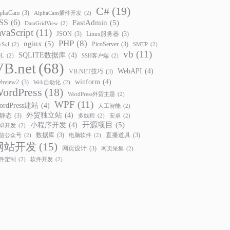
C#
(19)
phaCam
(3)
AlphaCam插件开发
(2)
SS
(6)
FastAdmin
(5)
DataGridView
(2)
avaScript
(11)
JSON
(3)
Linux服务器
(3)
PHP
(8)
nginx
(5)
PicoServer
(3)
Sql
(2)
SMTP
(2)
vb
(11)
SQLITE数据库
(4)
QL
(2)
SSH客户端
(2)
VB.net
(68)
WebAPI
(4)
VB.NET技巧
(3)
winform
(4)
bview2
(3)
Web自动化
(2)
ordPress
(18)
WordPress外贸主题
(2)
WPF
(11)
ordPress建站
(4)
人工智能
(2)
外贸独立站
(4)
静态
(3)
多线程
(2)
安卓
(2)
开源项目
(5)
小程序开发
(4)
卓开发
(2)
数据库
(3)
直播道具
(3)
信公众号
(2)
电脑软件
(2)
网站开发
(15)
网页设计
(3)
网页采集
(2)
件定制
(2)
软件开发
(2)
"":""Hello PicoServer WebAPI""}"
)
)
;
PicoServer WebAPI"
}
<
/
t
>
.
Value
)
)