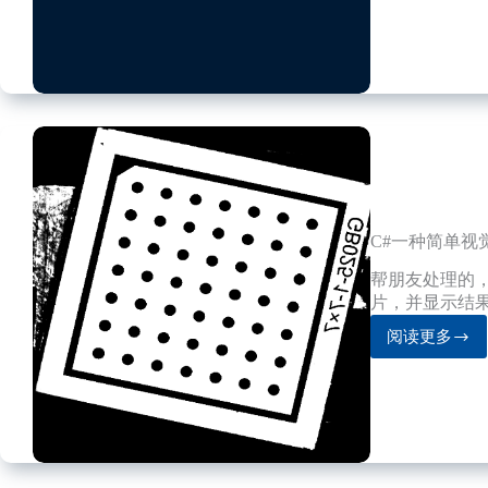
不
热）
上
5
亿
个
博
客
即
将
转
C#一种简单视
换
为
帮朋友处理的
WordPr
片，并显示结
作
为
阅读更多
C#
后
一
端
种
托
简
管
单
视
觉