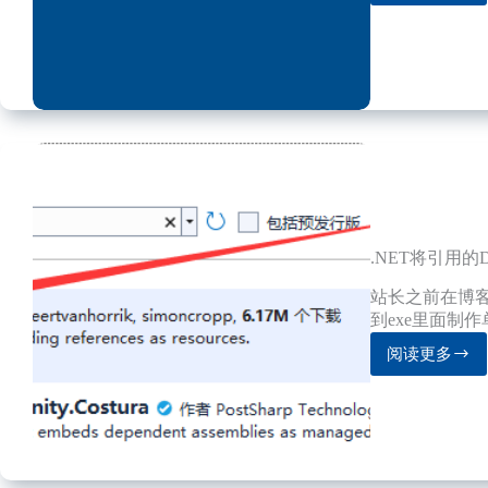
多
线
程
安
全
操
作
字
典
.NET将引用的
站长之前在博客
到exe里面制作
阅读更多
.NET
将
引
用
的
Dll