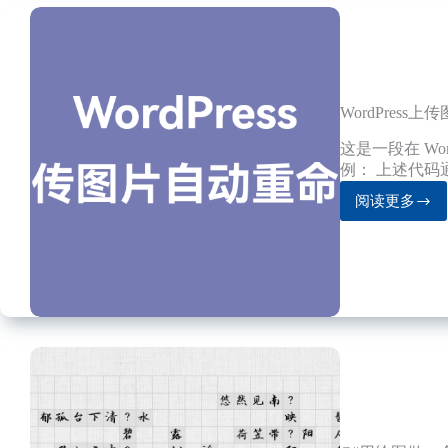
处
理，
识
别
芯
片
WordPres
管
脚
这是一段在 Wo
的
例： 上述代码通过
位
阅读更多
置
WordPr
上
传
图
片
自
动
重
命
名
的
代