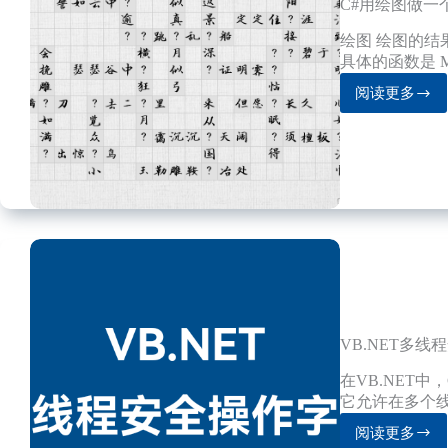
码
C#用绘图做一
绘图 绘图的结果如
具体的函数是 M
阅读更多
C#
用
绘
图
做
一
个
古
诗
填
字
的
功
VB.NET多
能
在VB.NET中，C
它允许在多个
阅读更多
VB.NET