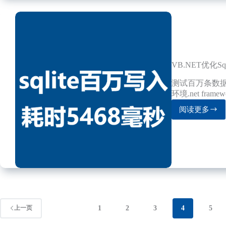
合
并
到
一
个
exe
程
VB.NET优化S
序
中
测试百万条数据写
环境.net framew
阅读更多
VB.NET
优
化
Sqlite3
写
性
能-
秒
级
百
1
2
3
4
5
上一页
万
条