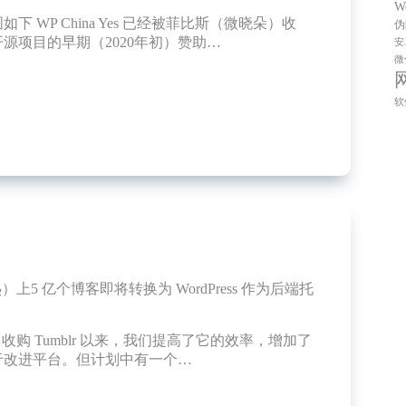
W
下 WP China Yes 已经被菲比斯（微晓朵）收
伪
源项目的早期（2020年初）赞助…
安
微
ess
软
热）上5 亿个博客即将转换为 WordPress 作为后端托
ttic 收购 Tumblr 以来，我们提高了它的效率，增加了
于改进平台。但计划中有一个…
r（汤