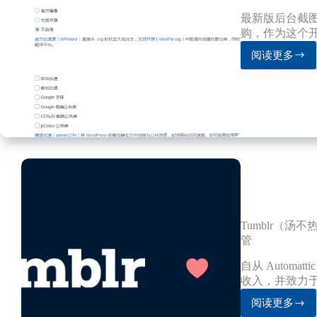
最新版后台截图如
购，作为这个开
阅读更多
WordPr
插
件：
文
派
叶
子
（WP
China
Yes）
介
绍
Tumblr（汤不
管
自从 Automa
收入，并致力
阅读更多
Tumbl