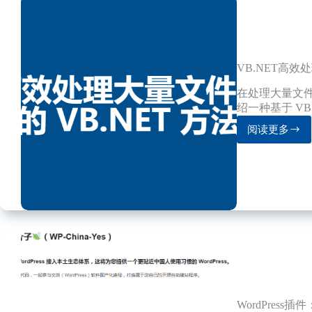
VB.NET高
在处理大量文件
绍一种基于 VB.
阅读更多
VB.NET
高
效
处
理
大
量
文
件
名
的
方
法
WordPress插