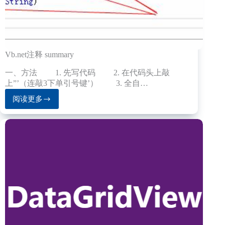
文
件
软
件
Vb.net注释 summary
一、方法 1. 先写代码 2. 在代码头上敲
上”’（连敲3下单引号键’） 3. 全自…
阅读更多
Vb.net
注
释
summary