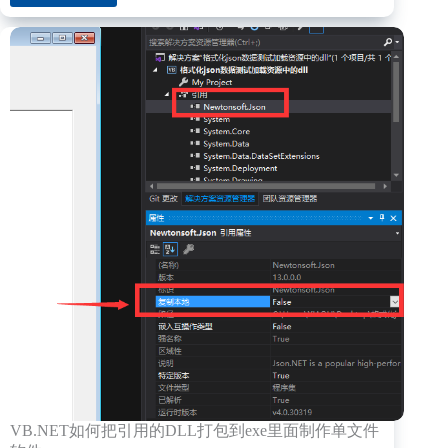
中
用
task
异
步
进
行
操
作
VB.NET如何把引用的DLL打包到exe里面制作单文件