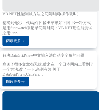
VB.NET性能测试方法之间隔时间(操作耗时)
精确到毫秒，代码如下 输出结果如下图 另一种方式
是用Stopwatch来记录间隔时间：VB.NET用性能测试
之用Stop…
阅读更多
VB.NET
性
能
解决DataGridView中文输入法自动变全角的问题
测
试
查阅了很多文章都无效,后来在一个日本网站上看到了
方
一个方法,改了一下,亲测有效 关于
法
DataGridView.CellPars…
之
阅读更多
间
解
隔
决
时
DataGridView
间
中
(操
文
作
输