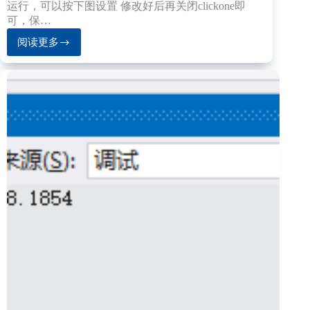
运行，可以按下图设置 修改好后再关闭clickone即
可，保…
阅读更多
VB.NET
特
有
的
修
改
系
统
时
间
的
方
式