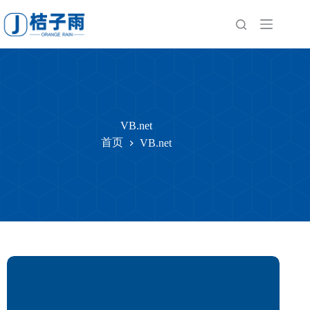
跳
至
内
容
VB.net
首页
VB.net