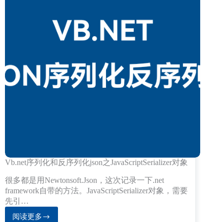
耗
入
时)
法
自
动
变
全
角
的
问
题
Vb.net序列化和反序列化json之JavaScriptSerializer对象
很多都是用Newtonsoft.Json，这次记录一下.net
framework自带的方法。JavaScriptSerializer对象，需要
先引…
阅读更多
Vb.net