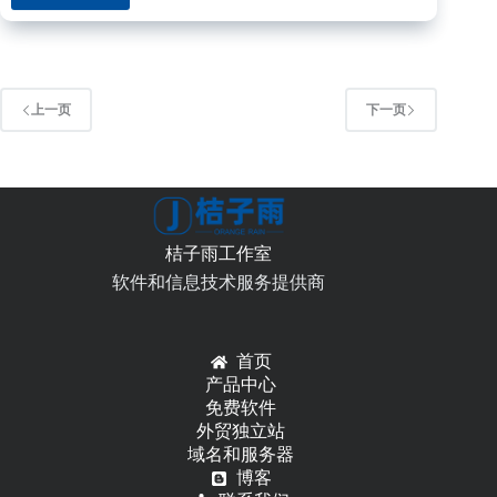
序
列
化
和
反
上一页
下一页
序
列
化
json
之
JavaScriptSerializer
桔子雨工作室
对
象
软件和信息技术服务提供商
首页
产品中心
免费软件
外贸独立站
域名和服务器
博客