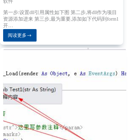
软件
第一步:设置dll引用属性如下图 第二步,将dll作为项目
资源添加进来 第三步,最为重要,添加如下代码到form1
开…
阅读更多
VB.NET
如
何
把
引
用
的
DLL
打
包
到
exe
里
面
制
作
单